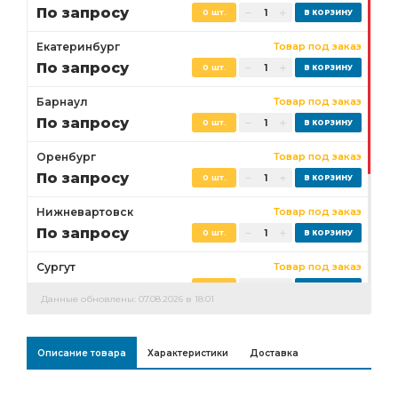
По запросу
0 шт.
Екатеринбург
Товар под заказ
По запросу
0 шт.
Барнаул
Товар под заказ
По запросу
0 шт.
Оренбург
Товар под заказ
По запросу
0 шт.
Нижневартовск
Товар под заказ
По запросу
0 шт.
Сургут
Товар под заказ
По запросу
0 шт.
Данные обновлены: 07.08.2026 в 18:01
Бузулук
Товар под заказ
По запросу
0 шт.
Описание товара
Характеристики
Доставка
Ростов-на-Дону
Товар под заказ
0 шт.