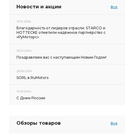
Новости и акции
Все
13.02.2026
Благодарность от лидеров отрасли: STARCO и
HOTTECKE отметили надёжное партнёрство с
«РуМоторс»
28.12.2024
Поздравляем вас с наступающим Новым Годом!
28.06.2024
SORL в RuMotors
12.06.2024
С Днем России
Обзоры товаров
Все