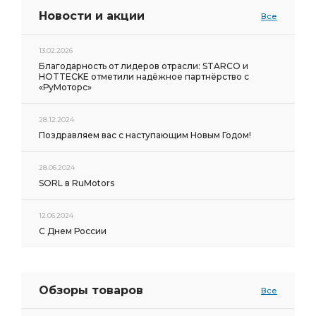
Новости и акции
Все
13.02.2026
Благодарность от лидеров отрасли: STARCO и
HOTTECKE отметили надёжное партнёрство с
«РуМоторс»
28.12.2024
Поздравляем вас с наступающим Новым Годом!
28.06.2024
SORL в RuMotors
12.06.2024
С Днем России
Обзоры товаров
Все