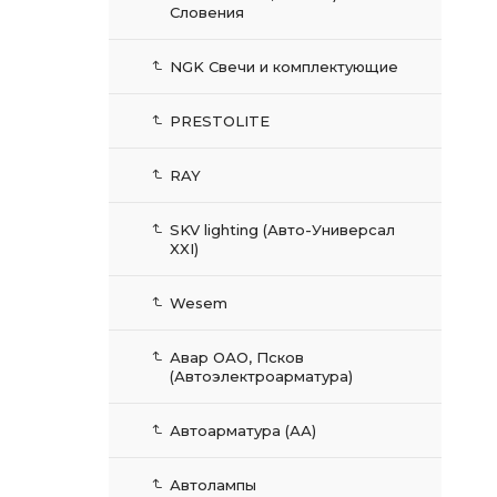
Словения
NGK Свечи и комплектующие
PRESTOLITE
RAY
SKV lighting (Авто-Универсал
XXI)
Wesem
Авар ОАО, Псков
(Автоэлектроарматура)
Автоарматура (АА)
Автолампы