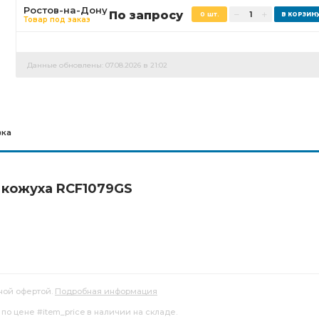
Ростов-на-Дону
По запросу
0 шт.
Товар под заказ
Данные обновлены: 07.08.2026 в 21:02
вка
 кожуха RCF1079GS
ной офертой.
Подробная информация
о цене #item_price в наличии на складе.