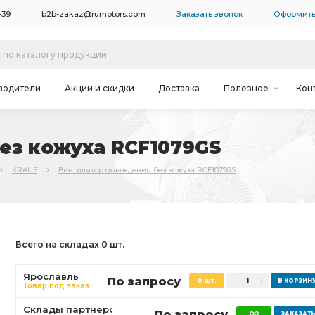
-39
b2b-zakaz@rumotors.com
Заказать звонок
Оформить
водители
Акции и скидки
Доставка
Полезное
Кон
ез кожуха RCF1079GS
KRAUF
Вентилятор охлаждения без кожуха RCF1079GS
Всего на складах 0 шт.
Ярославль
По запросу
0 шт.
Товар под заказ
Склады партнеров
По запросу