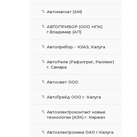
Автомагнат (АМ)
АВТОПРИБОР (ООО НПК)
г.Владимир (АП)
Автоприбор - КЗАЭ, Калуга
АвтоРеле (Рафэлгриг, Реллинг)
г. Самара
Автосвет ООО
АвтоТрейд ООО г. Калуга
Автоэлектроконтакт новые
технологии (АЭК) г. Киржач
Автоэлектроника ОАО г.Калуга