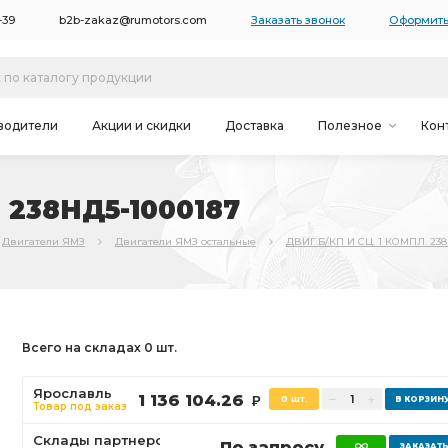
-39
b2b-zakaz@rumotors.com
Заказать звонок
Оформить
водители
Акции и скидки
Доставка
Полезное
Кон
 238НД5-1000187
Двигатели ЯМЗ
Двигатели ЯМЗ остальные
ДВИГ.Б/КП И СЦ. 1 КОМПЛ. 238
Всего на складах 0 шт.
Ярославль
1 136 104.26
0 шт.
Р
Товар под заказ
Склады партнеров
По запросу