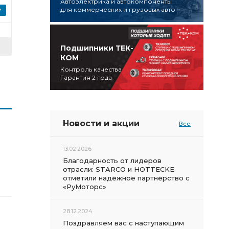
Автоэлектрика и автокомпоненты
для коммерческих и грузовых авто
Подшипники ТЕК-
КОМ
Контроль качества
Гарантия 2 года
Новости и акции
Все
13.02.2026
Благодарность от лидеров
отрасли: STARCO и HOTTECKE
отметили надёжное партнёрство с
«РуМоторс»
28.12.2024
Поздравляем вас с наступающим