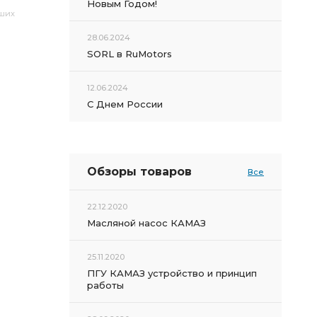
Новым Годом!
аших
28.06.2024
SORL в RuMotors
12.06.2024
С Днем России
Обзоры товаров
Все
22.12.2020
Масляной насос КАМАЗ
25.11.2020
ПГУ КАМАЗ устройство и принцип
работы