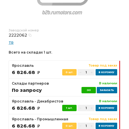
Заводской номер
2222062
TR
Всего на складах 1 шт.
Ярославль
Товар под заказ
6 826.68
Р
0 шт.
Склады партнеров
В наличии
По запросу
Ярославль - Декабристов
В наличии
6 826.68
Р
1 шт.
Ярославль - Промышленная
Товар под заказ
6 826.68
Р
0 шт.