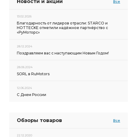
Новости и акции
Все
13.02.2026
Благодарность от лидеров отрасли: STARCO и
HOTTECKE отметили надёжное партнёрство с
«РуМоторс»
28.12.2024
Поздравляем вас с наступающим Новым Годом!
28.06.2024
SORL в RuMotors
12.06.2024
С Днем России
Обзоры товаров
Все
22.12.2020