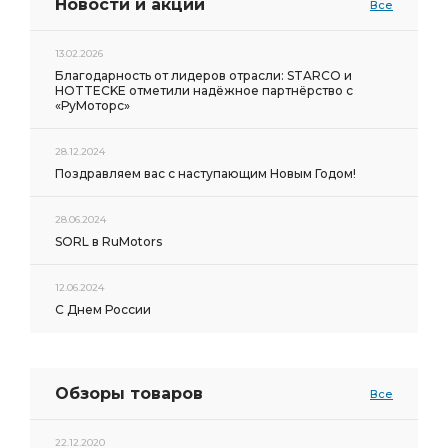
Новости и акции
Все
13.02.2026
Благодарность от лидеров отрасли: STARCO и
HOTTECKE отметили надёжное партнёрство с
«РуМоторс»
28.12.2024
Поздравляем вас с наступающим Новым Годом!
28.06.2024
SORL в RuMotors
12.06.2024
С Днем России
Обзоры товаров
Все
22.12.2020