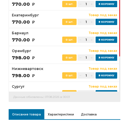
770.00
Р
0 шт.
Екатеринбург
Товар под заказ
770.00
Р
0 шт.
Барнаул
Товар под заказ
770.00
Р
0 шт.
Оренбург
Товар под заказ
798.00
Р
0 шт.
Нижневартовск
Товар под заказ
798.00
Р
0 шт.
Сургут
Товар под заказ
798.00
Р
0 шт.
Данные обновлены: 07.08.2026 в 00:01
Бузулук
Товар под заказ
798.00
Р
0 шт.
Описание товара
Характеристики
Доставка
Ростов-на-Дону
Товар под заказ
0 шт.