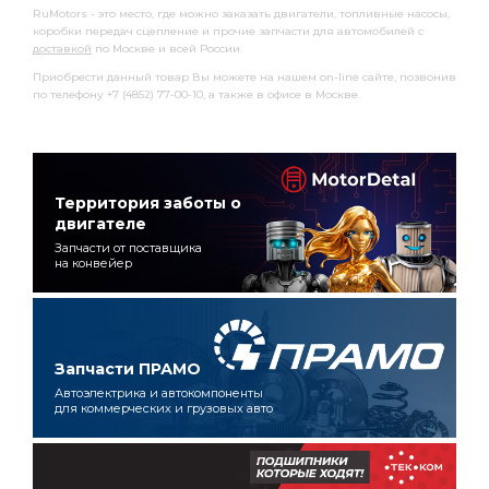
RuMotors - это место, где можно заказать двигатели, топливные насосы,
коробки передач сцепление и прочие запчасти для автомобилей с
доставкой
по Москве и всей России.
Приобрести данный товар Вы можете на нашем on-line сайте, позвонив
по телефону +7 (4852) 77-00-10, а также в офисе в Москве.
Территория заботы о
двигателе
Запчасти от поставщика
на конвейер
Запчасти ПРАМО
Автоэлектрика и автокомпоненты
для коммерческих и грузовых авто