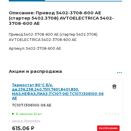
Ростов-на-Дону
Товар под заказ
1 105.00
Р
0 шт.
Описание: Привод 5402-3708-600 АЕ
(стартер 5402.3708) AVTOELECTRICA 5402-
3708-600 AE
Привод 5402-3708-600 АЕ (стартер 5402.3708)
AVTOELECTRICA 5402-3708-600 AE
Артикул: 5402-3708-600 AE
Акции и распродажа
Термостат 80°С б/к,
дв.236,238,240,7511,7601,8401,850,
МАЗ,НЕФАЗ,ЛИАЗ (ТС107-06) ТС107.1306100-06
AE
ТС107.1306100-06 AE
В наличии 10 шт.
Цена в Ярославль
615.06
Р
РАСПРОДАЖА