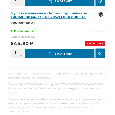
В КОРЗИНУ
Муфта сцепления в сборе с подшипником
130-1601180 (ан. 130-1602052) 130-1601180 AE
130-1601180 AE
В наличии 1 шт.
Цена в Ярославль
644.80
Р
РАСПРОДАЖА
В КОРЗИНУ
Указанные цены носят рекламный характер и не являются публичной
офертой.
Подробная информация
Привод 5402-3708-600 АЕ (стартер 5402.3708) AVTOELECTRICA 5402-3708-
600 AE артикул 5402-3708-600 AE по цене #item_price в наличии на
складе.
Сделать заказ в регионе Ярославль вы можете круглосуточно через
каталог интернет магазина или вы можете приехать к нам в любой из
наших филиалов. Список филиалов по продаже автозапчастей
находятся
здесь
.