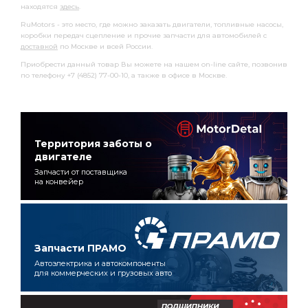
находятся
здесь
.
RuMotors - это место, где можно заказать двигатели, топливные насосы,
коробки передач сцепление и прочие запчасти для автомобилей с
доставкой
по Москве и всей России.
Приобрести данный товар Вы можете на нашем on-line сайте, позвонив
по телефону +7 (4852) 77-00-10, а также в офисе в Москве.
Территория заботы о
двигателе
Запчасти от поставщика
на конвейер
Запчасти ПРАМО
Автоэлектрика и автокомпоненты
для коммерческих и грузовых авто