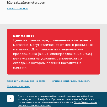
b2b-zakaz@rumotors.com
Заказать звонок
Внимание!
Цены на товары, представленные в интернет-
магазине, могут отличаться от цен в розничных
магазинах. Для товаров по специальному
предложению (акция, спецпредложение и т.д.)
цена указана на условиях самовывоза со
склада, на котором позиция находится в
наличии.
Сообщить об ошибке на сайте
Политика конфиденциальности
Оформить заявку
2000-2026 © Rumotors является коммерческим
Для оптимизации дизайна и быстродействия наших веб-сайтов
обозначением ООО «РуМоторс». Все права на
используются cookie-файлы. Продолжая посещение веб-сайта, вы
разработку принадлежат ООО «Румоторс». Не является
соглашаетесь на использование cookie-файлов.
Подробнее о cookie-
публичной офертой.
файлах и их использовании.