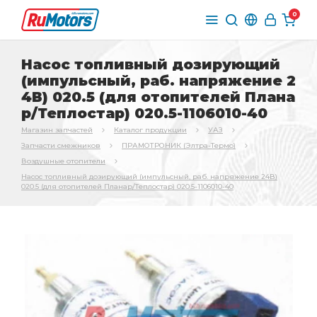
0
Насос топливный дозирующий
(импульсный, раб. напряжение 2
4В) 020.5 (для отопителей Плана
р/Теплостар) 020.5-1106010-40
Магазин запчастей
Каталог продукции
УАЗ
Запчасти смежников
ПРАМОТРОНИК (Элтра-Термо)
Воздушные отопители
Насос топливный дозирующий (импульсный, раб. напряжение 24В)
020.5 (для отопителей Планар/Теплостар) 020.5-1106010-40