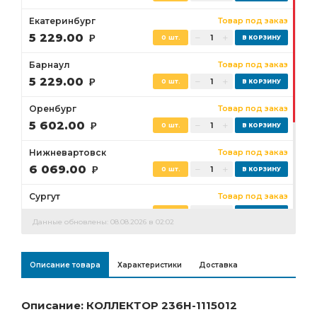
Екатеринбург
Товар под заказ
5 229.00
Р
0 шт.
Барнаул
Товар под заказ
5 229.00
Р
0 шт.
Оренбург
Товар под заказ
5 602.00
Р
0 шт.
Нижневартовск
Товар под заказ
6 069.00
Р
0 шт.
Сургут
Товар под заказ
5 835.00
Р
0 шт.
Данные обновлены: 08.08.2026 в 02:02
Бузулук
Товар под заказ
5 602.00
Р
0 шт.
Описание товара
Характеристики
Доставка
Ростов-на-Дону
Товар под заказ
5 229.00
Р
0 шт.
Описание: КОЛЛЕКТОР 236Н-1115012