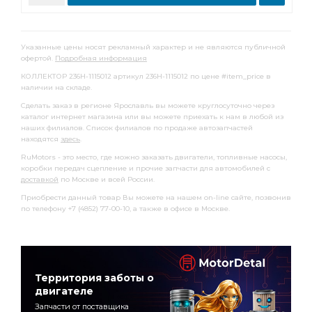
Указанные цены носят рекламный характер и не являются публичной
офертой.
Подробная информация
КОЛЛЕКТОР 236Н-1115012 артикул 236Н-1115012 по цене #item_price в
наличии на складе.
Сделать заказ в регионе Ярославль вы можете круглосуточно через
каталог интернет магазина или вы можете приехать к нам в любой из
наших филиалов. Список филиалов по продаже автозапчастей
находятся
здесь
.
RuMotors - это место, где можно заказать двигатели, топливные насосы,
коробки передач сцепление и прочие запчасти для автомобилей с
доставкой
по Москве и всей России.
Приобрести данный товар Вы можете на нашем on-line сайте, позвонив
по телефону +7 (4852) 77-00-10, а также в офисе в Москве.
Территория заботы о
двигателе
Запчасти от поставщика