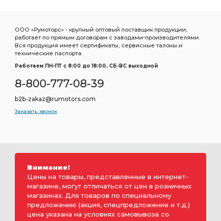
ООО «Румоторс» - крупный оптовый поставщик продукции,
работает по прямым договорам с заводами-производителями.
Вся продукция имеет сертификаты, сервисные талоны и
технические паспорта.
Работаем ПН-ПТ c 8:00 до 18:00, СБ-ВС выходной
8-800-777-08-39
b2b-zakaz@rumotors.com
Заказать звонок
Внимание!
Цены на товары, представленные в интернет-
магазине, могут отличаться от цен в розничных
магазинах. Для товаров по специальному
предложению (акция, спецпредложение и т.д.)
цена указана на условиях самовывоза со