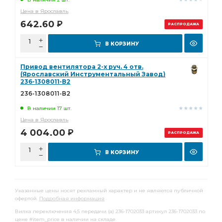
Цена в Ярославль
642.60
Р
РАСПРОДАЖА
В КОРЗИНУ
Привод вентилятора 2-х руч. 4 отв.
(Ярославский Инструментальный Завод)
236-1308011-В2
236-1308011-В2
В наличии 17 шт.
Цена в Ярославль
4 004.00
Р
РАСПРОДАЖА
В КОРЗИНУ
Указанные цены носят рекламный характер и не являются публичной
офертой.
Подробная информация
Вилка переключения 4,5 передачи (а) 236-1702033 артикул 236-1702033 по
цене #item_price в наличии на складе.