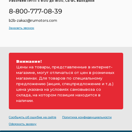
Работаем ПН-ПТ c 8:00 до 18:00, СБ-ВС выходной
8-800-777-08-39
b2b-zakaz@rumotors.com
Заказать звонок
Внимание!
Цены на товары, представленные в интернет-
магазине, могут отличаться от цен в розничных
магазинах. Для товаров по специальному
предложению (акция, спецпредложение и т.д.)
цена указана на условиях самовывоза со
склада, на котором позиция находится в
наличии.
Сообщить об ошибке на сайте
Политика конфиденциальности
Оформить заявку