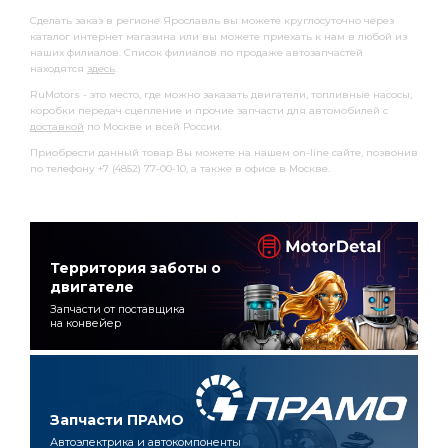
Сделать заказ в регионе Ярославль вы можете круглосуточно через
каталог интернет магазина или вы можете приехать к нам в любой из
наших филиалов. Список филиалов по продаже автозапчастей
находятся
здесь
.
RuMotors - это место, где можно заказать двигатели, топливные насосы,
коробки передач сцепление и прочие запчасти для автомобилей с
доставкой
по Москве и всей России.
Приобрести данный товар Вы можете на нашем on-line сайте, позвонив
по телефону +7 (4852) 77-00-10, а также в офисе в Москве.
Территория заботы о
двигателе
Запчасти от поставщика
на конвейер
Запчасти ПРАМО
Автоэлектрика и автокомпоненты