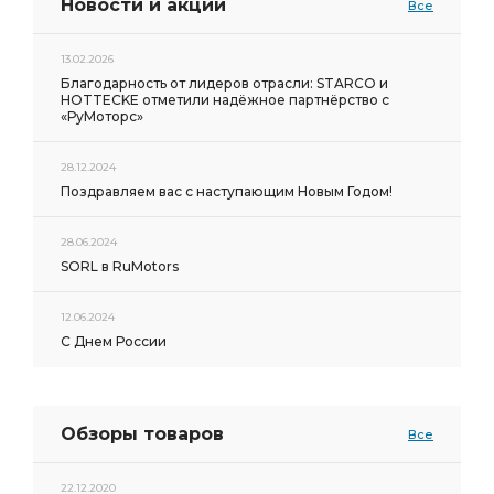
Новости и акции
Все
13.02.2026
Благодарность от лидеров отрасли: STARCO и
HOTTECKE отметили надёжное партнёрство с
«РуМоторс»
28.12.2024
Поздравляем вас с наступающим Новым Годом!
28.06.2024
SORL в RuMotors
12.06.2024
С Днем России
Обзоры товаров
Все
22.12.2020