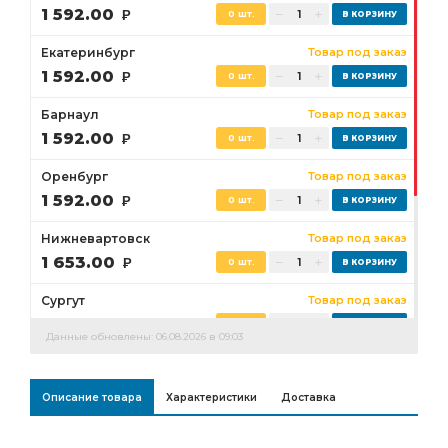
1 592.00
Р
0 шт.
Екатеринбург
Товар под заказ
1 592.00
Р
0 шт.
Барнаул
Товар под заказ
1 592.00
Р
0 шт.
Оренбург
Товар под заказ
1 592.00
Р
0 шт.
Нижневартовск
Товар под заказ
1 653.00
Р
0 шт.
Сургут
Товар под заказ
1 653.00
Р
0 шт.
Данные обновлены: 06.08.2026 в 09:03
Бузулук
Товар под заказ
1 592.00
Р
0 шт.
Описание товара
Характеристики
Доставка
Ростов-на-Дону
Товар под заказ
0 шт.