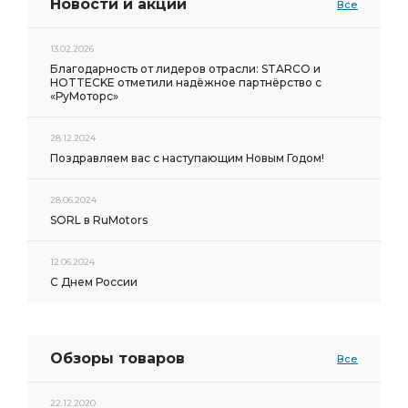
Новости и акции
Все
13.02.2026
Благодарность от лидеров отрасли: STARCO и
HOTTECKE отметили надёжное партнёрство с
«РуМоторс»
28.12.2024
Поздравляем вас с наступающим Новым Годом!
28.06.2024
SORL в RuMotors
12.06.2024
С Днем России
Обзоры товаров
Все
22.12.2020