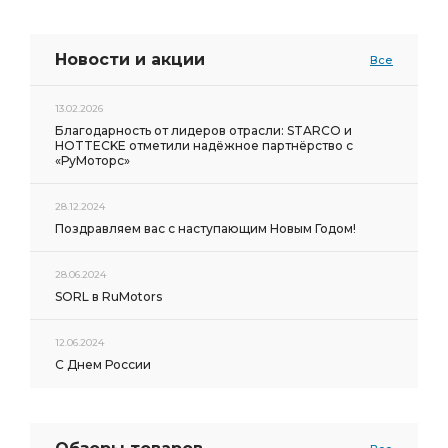
Новости и акции
Все
13.02.2026
Благодарность от лидеров отрасли: STARCO и
HOTTECKE отметили надёжное партнёрство с
«РуМоторс»
28.12.2024
Поздравляем вас с наступающим Новым Годом!
28.06.2024
SORL в RuMotors
12.06.2024
С Днем России