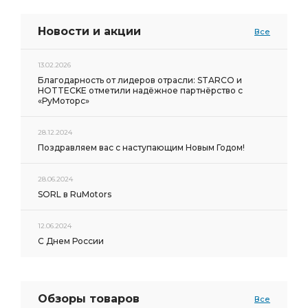
Новости и акции
Все
13.02.2026
Благодарность от лидеров отрасли: STARCO и
HOTTECKE отметили надёжное партнёрство с
«РуМоторс»
28.12.2024
Поздравляем вас с наступающим Новым Годом!
28.06.2024
SORL в RuMotors
12.06.2024
С Днем России
Обзоры товаров
Все