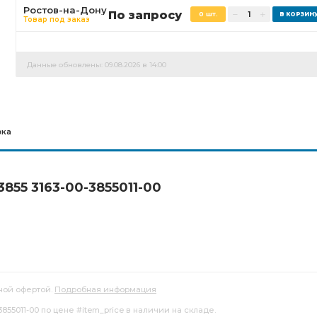
Ростов-на-Дону
По запросу
0 шт.
Товар под заказ
Данные обновлены: 09.08.2026 в 14:00
вка
855 3163-00-3855011-00
ной офертой.
Подробная информация
3855011-00 по цене #item_price в наличии на складе.