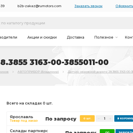
-39
b2b-zakaz@rumotors.com
Заказать звонок
Оформить
водители
Акции и скидки
Доставка
Полезное
Кон
.3855 3163-00-3855011-00
ников
АВТОПРИБОР (Владимир)
Датчик неровной дороги 28.3855 3163-00-3
Всего на складах 0 шт.
Ярославль
По запросу
0 шт.
Товар под заказ
Склады партнеров
По запросу