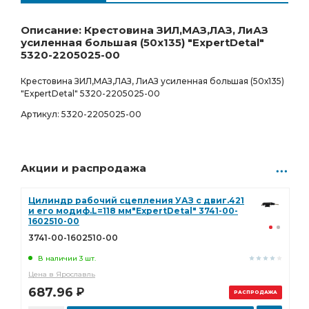
Ростов-на-Дону
Товар под заказ
1 647.00
Р
0 шт.
Описание: Крестовина ЗИЛ,МАЗ,ЛАЗ, ЛиАЗ
усиленная большая (50х135) "ExpertDetal"
5320-2205025-00
Крестовина ЗИЛ,МАЗ,ЛАЗ, ЛиАЗ усиленная большая (50х135)
"ExpertDetal" 5320-2205025-00
Артикул: 5320-2205025-00
Акции и распродажа
Цилиндр рабочий сцепления УАЗ с двиг.421
и его модиф.L=118 мм"ExpertDetal" 3741-00-
1602510-00
3741-00-1602510-00
В наличии 3 шт.
Цена в Ярославль
687.96
Р
РАСПРОДАЖА