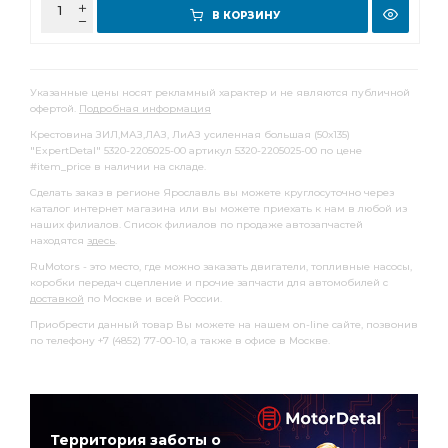
В КОРЗИНУ
Указанные цены носят рекламный характер и не являются публичной
офертой.
Подробная информация
Крестовина ЗИЛ,МАЗ,ЛАЗ, ЛиАЗ усиленная большая (50х135)
"ExpertDetal" 5320-2205025-00 артикул 5320-2205025-00 по цене
#item_price в наличии на складе.
Сделать заказ в регионе Ярославль вы можете круглосуточно через
каталог интернет магазина или вы можете приехать к нам в любой из
наших филиалов. Список филиалов по продаже автозапчастей
находятся
здесь
.
RuMotors - это место, где можно заказать двигатели, топливные насосы,
коробки передач сцепление и прочие запчасти для автомобилей с
доставкой
по Москве и всей России.
Приобрести данный товар Вы можете на нашем on-line сайте, позвонив
по телефону +7 (4852) 77-00-10, а также в офисе в Москве.
Территория заботы о