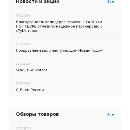
Новости и акции
Все
13.02.2026
Благодарность от лидеров отрасли: STARCO и
HOTTECKE отметили надёжное партнёрство с
«РуМоторс»
28.12.2024
Поздравляем вас с наступающим Новым Годом!
28.06.2024
SORL в RuMotors
12.06.2024
С Днем России
Обзоры товаров
Все
22.12.2020