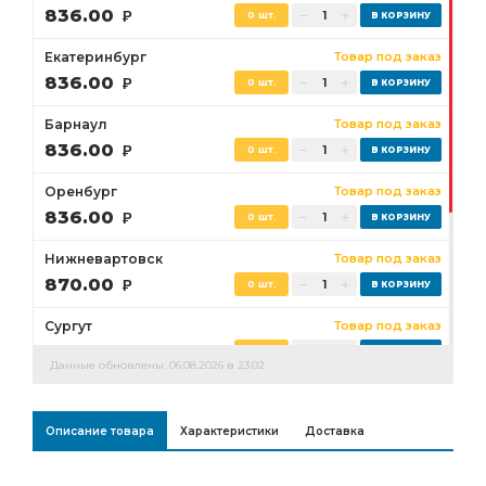
836.00
Р
0 шт.
Екатеринбург
Товар под заказ
836.00
Р
0 шт.
Барнаул
Товар под заказ
836.00
Р
0 шт.
Оренбург
Товар под заказ
836.00
Р
0 шт.
Нижневартовск
Товар под заказ
870.00
Р
0 шт.
Сургут
Товар под заказ
836.00
Р
0 шт.
Данные обновлены: 06.08.2026 в 23:02
Бузулук
Товар под заказ
836.00
Р
0 шт.
Описание товара
Характеристики
Доставка
Ростов-на-Дону
Товар под заказ
0 шт.