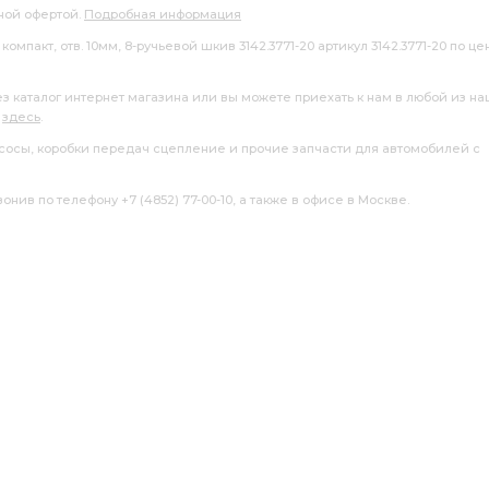
ной офертой.
Подробная информация
компакт, отв. 10мм, 8-ручьевой шкив 3142.3771-20 артикул 3142.3771-20 по це
ез каталог интернет магазина или вы можете приехать к нам в любой из н
я
здесь
.
насосы, коробки передач сцепление и прочие запчасти для автомобилей с
нив по телефону +7 (4852) 77-00-10, а также в офисе в Москве.