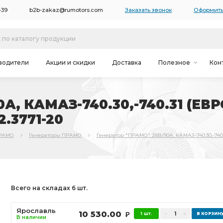
-39
b2b-zakaz@rumotors.com
Заказать звонок
Оформить
водители
Акции и скидки
Доставка
Полезное
Кон
, КАМАЗ-740.30,-740.31 (ЕВРО
2.3771-20
РАМО
Генераторы ПРАМО
Генератор "ПРАМО" 28В/90А, КАМАЗ-740.30,-740.3
Всего на складах 6 шт.
Ярославль
10 530.00
1 шт.
Р
В наличии