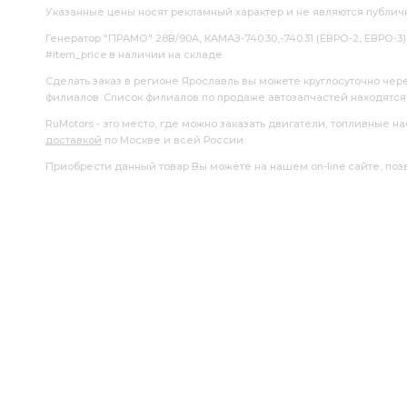
Указанные цены носят рекламный характер и не являются публич
Генератор "ПРАМО" 28В/90А, КАМАЗ-740.30,-740.31 (ЕВРО-2, ЕВРО-3) 
#item_price в наличии на складе.
Сделать заказ в регионе Ярославль вы можете круглосуточно чер
филиалов. Список филиалов по продаже автозапчастей находятс
RuMotors - это место, где можно заказать двигатели, топливные 
доставкой
по Москве и всей России.
Приобрести данный товар Вы можете на нашем on-line сайте, позво