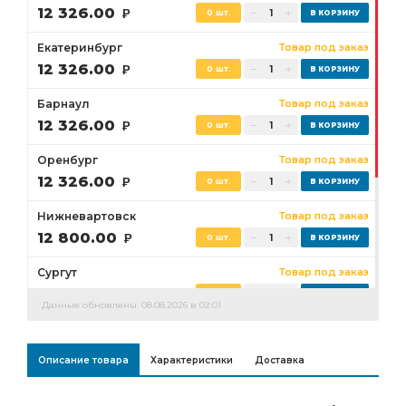
12 326.00
Р
0 шт.
Екатеринбург
Товар под заказ
12 326.00
Р
0 шт.
Барнаул
Товар под заказ
12 326.00
Р
0 шт.
Оренбург
Товар под заказ
12 326.00
Р
0 шт.
Нижневартовск
Товар под заказ
12 800.00
Р
0 шт.
Сургут
Товар под заказ
12 800.00
Р
0 шт.
Данные обновлены: 08.08.2026 в 02:01
Бузулук
Товар под заказ
12 326.00
Р
0 шт.
Описание товара
Характеристики
Доставка
Ростов-на-Дону
Товар под заказ
0 шт.