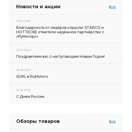
Новости и акции
Все
13.02.2026
Благодарность от лидеров отрасли: STARCO и
HOTTECKE отметили надёжное партнёрство с
«РуМоторс»
28.12.2024
Поздравляем вас с наступающим Новым Годом!
28.06.2024
SORL в RuMotors
12.06.2024
С Днем России
Обзоры товаров
Все