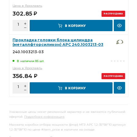
Цена в Ярославль
302.85
Р
РАСПРОДАЖА
В КОРЗИНУ
Прокладка головки блока цилиндра
(металлфторсиликон) АРС 240.1003213-03
240.1003213-03
В наличии 85 шт.
Цена в Ярославль
356.84
Р
РАСПРОДАЖА
В КОРЗИНУ
Указанные цены носят рекламный характер и не являются публичной
офертой.
Подробная информация
Манжета коробки отбора мощности (фтор) МТЗ АРС 1,2-35*58*10 артикул
1,2-35*58*10 по цене #item_price в наличии на складе.