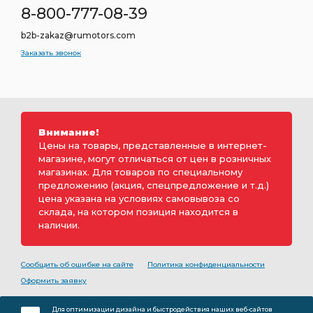
8-800-777-08-39
b2b-zakaz@rumotors.com
Заказать звонок
Внимание!
Цены на товары, представленные в интернет-
магазине, могут отличаться от цен в розничных
магазинах. Для товаров по специальному
предложению (акция, спецпредложение и т.д.)
цена указана на условиях самовывоза со
склада, на котором позиция находится в
наличии.
Сообщить об ошибке на сайте
Политика конфиденциальности
Оформить заявку
2000-2026 © Rumotors является коммерческим
Для оптимизации дизайна и быстродействия наших веб-сайтов
обозначением ООО «РуМоторс». Все права на