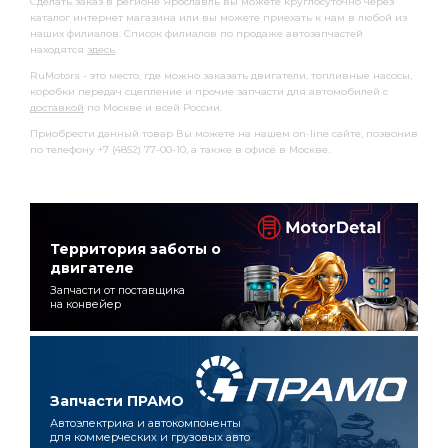
Сделать заказ в регионе Ярославль вы можете круглосуточно через
каталог интернет магазина или вы можете приехать к нам в любой из
наших филиалов. Список филиалов по продаже автозапчастей
находятся
здесь
.
RuMotors - это место, где можно заказать двигатели, топливные насосы,
коробки передач сцепление и прочие запчасти для автомобилей с
доставкой
по Москве и всей России.
Приобрести данный товар Вы можете на нашем on-line сайте, позвонив
по телефону +7 (4852) 77-00-10, а также в офисе в Москве.
Территория заботы о
двигателе
Запчасти от поставщика
на конвейер
Запчасти ПРАМО
Автоэлектрика и автокомпоненты
для коммерческих и грузовых авто