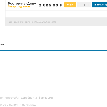
Ростов-на-Дону
2 686.00
0 шт.
Р
Товар под заказ
Данные обновлены: 08.08.2026 в 13:03
вка
ной офертой.
Подробная информация
_price в наличии на складе.