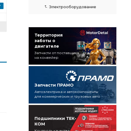
Электрооборудование
Территория
заботы о
двигателе
Запчасти от поставщика
на конвейер
Запчасти ПРАМО
Автоэлектрика и автокомпоненты
для коммерческих и грузовых авто
Подшипники ТЕК-
КОМ
Контроль качества