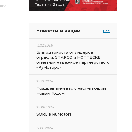
Гарантия 2 года
аших
Новости и акции
Все
13.02.2026
Благодарность от лидеров
отрасли: STARCO и HOTTECKE
отметили надёжное партнёрство с
«РуМоторс»
28.12.2024
Поздравляем вас с наступающим
Новым Годом!
28.06.2024
SORL в RuMotors
12.06.2024