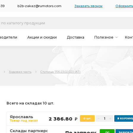
-39
b2b-zakaz@rumotors.com
Заказать звонок
Оформить
водители
Акции и скидки
Доставка
Полезное
Кон
Ходовая часть
Ступица 700.23.02.023 (АТ)
Всего на складах 10 шт.
Ярославль
2 386.80
0 шт.
Р
Товар под заказ
Склады партнеров
По запросу