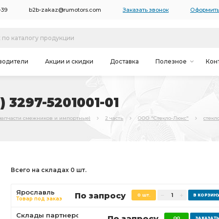
-39
b2b-zakaz@rumotors.com
Заказать звонок
Оформить
водители
Акции и скидки
Доставка
Полезное
Кон
 3297-5201001-01
запчасти смежников и импортные)
2 часть
ООО "Стекло-Люкс"
стекло
Всего на складах 0 шт.
Ярославль
По запросу
0 шт.
Товар под заказ
Склады партнеров
По запросу