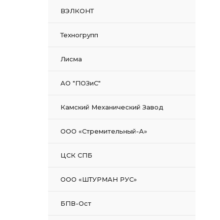
ВЭЛКОНТ
Техногрупп
Лисма
АО "ПОЗиС"
Камский Механический Завод
ООО «Стремительный-А»
ЦСК СПБ
ООО «ШТУРМАН РУС»
БПВ-Ост