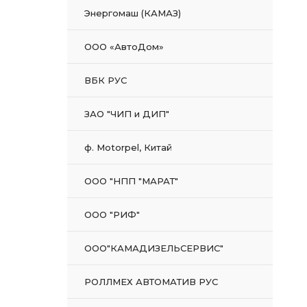
Энергомаш (КАМАЗ)
ООО «АвтоДом»
ВБК РУС
ЗАО "ЧИП и ДИП"
ф. Motorpel, Китай
ООО "НПП "МАРАТ"
ООО "РИФ"
ООО"КАМАДИЗЕЛЬСЕРВИС"
РОЛЛМЕХ АВТОМАТИВ РУС