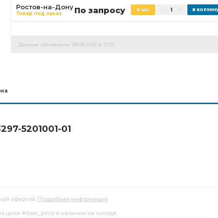
Ростов-на-Дону
По запросу
0 шт.
Товар под заказ
Данные обновлены: 08.08.2026 в 17:02
вка
297-5201001-01
ной офертой.
Подробная информация
 по цене #item_price в наличии на складе.