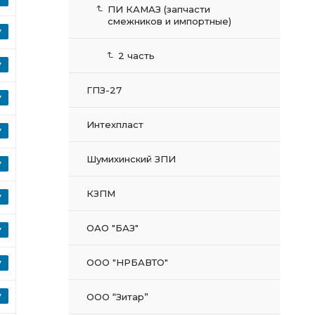
ПИ КАМАЗ (запчасти
смежников и импортные)
2 часть
ГПЗ-27
Интехпласт
Шумихинский ЗПИ
КЗПМ
ОАО "БАЗ"
ООО "НРБАВТО"
ООО “Зитар”