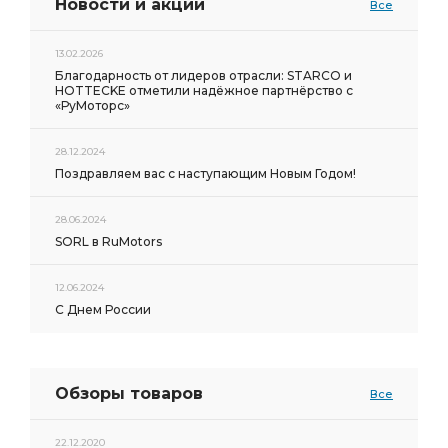
Новости и акции
Все
13.02.2026
Благодарность от лидеров отрасли: STARCO и
HOTTECKE отметили надёжное партнёрство с
«РуМоторс»
28.12.2024
Поздравляем вас с наступающим Новым Годом!
28.06.2024
SORL в RuMotors
12.06.2024
С Днем России
Обзоры товаров
Все
22.12.2020