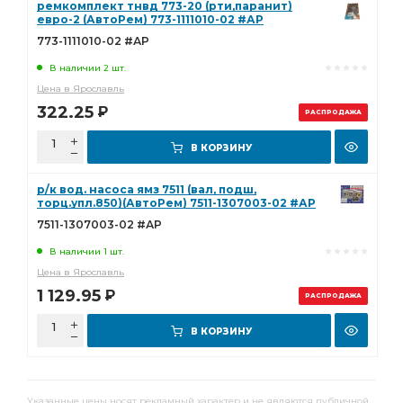
ремкомплект тнвд 773-20 (рти,паранит)
евро-2 (АвтоРем) 773-1111010-02 #АР
773-1111010-02 #АР
В наличии 2 шт.
Цена в Ярославль
322.25
Р
РАСПРОДАЖА
В КОРЗИНУ
р/к вод. насоса ямз 7511 (вал, подш,
торц.упл.850)(АвтоРем) 7511-1307003-02 #АР
7511-1307003-02 #АР
В наличии 1 шт.
Цена в Ярославль
1 129.95
Р
РАСПРОДАЖА
В КОРЗИНУ
Указанные цены носят рекламный характер и не являются публичной