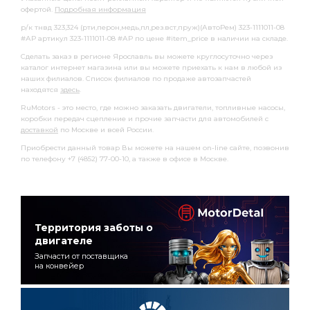
офертой.
Подробная информация
р/к тнвд 323,324 (рти,перон,медь,пл,рез.вст,пруж)(АвтоРем) 323-1111011-08
#АР артикул 323-1111011-08 #АР по цене #item_price в наличии на складе.
Сделать заказ в регионе Ярославль вы можете круглосуточно через
каталог интернет магазина или вы можете приехать к нам в любой из
наших филиалов. Список филиалов по продаже автозапчастей
находятся
здесь
.
RuMotors - это место, где можно заказать двигатели, топливные насосы,
коробки передач сцепление и прочие запчасти для автомобилей с
доставкой
по Москве и всей России.
Приобрести данный товар Вы можете на нашем on-line сайте, позвонив
по телефону +7 (4852) 77-00-10, а также в офисе в Москве.
Территория заботы о
двигателе
Запчасти от поставщика
на конвейер