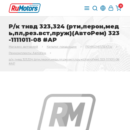
0
Р/к тнвд 323,324 (рти,перон,мед
ь,пл,рез.вст,пруж)(АвтоРем) 323
-1111011-08 #АР
Магазин запчастей
Каталог продукции
РЕМКОМПЛЕКТЫ
Ремкомплекты АвтоРем
р/к тнвд 323,324 (рти,перон,медь,пл,рез.вст,пруж)(АвтоРем) 323-1111011-08
#АР