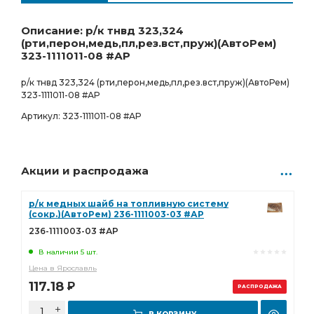
Ростов-на-Дону
Товар под заказ
1 287.00
Р
0 шт.
Описание: р/к тнвд 323,324
(рти,перон,медь,пл,рез.вст,пруж)(АвтоРем)
323-1111011-08 #АР
р/к тнвд 323,324 (рти,перон,медь,пл,рез.вст,пруж)(АвтоРем)
323-1111011-08 #АР
Артикул: 323-1111011-08 #АР
Акции и распродажа
р/к медных шайб на топливную систему
(сокр.)(АвтоРем) 236-1111003-03 #АР
236-1111003-03 #АР
В наличии 5 шт.
Цена в Ярославль
117.18
Р
РАСПРОДАЖА