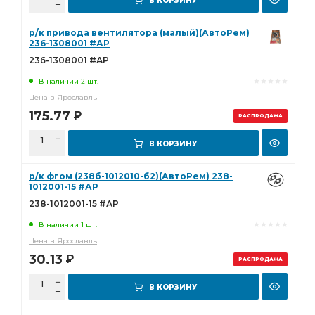
В КОРЗИНУ
р/к привода вентилятора (малый)(АвтоРем)
236-1308001 #АР
236-1308001 #АР
В наличии 2 шт.
Цена в Ярославль
175.77
Р
РАСПРОДАЖА
В КОРЗИНУ
р/к фгом (238б-1012010-б2)(АвтоРем) 238-
1012001-15 #АР
238-1012001-15 #АР
В наличии 1 шт.
Цена в Ярославль
30.13
Р
РАСПРОДАЖА
В КОРЗИНУ