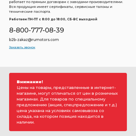
работает по прямым договорам с заводами-производителями.
Вся продукция имеет сертификаты, сервисные талоны и
технические паспорта.
Работаем ПН-ПТ c 8:00 до 18:00, СБ-ВС выходной
8-800-777-08-39
b2b-zakaz@rumotors.com
Заказать звонок
Внимание!
Цены на товары, представленные в интернет-
магазине, могут отличаться от цен в розничных
магазинах. Для товаров по специальному
предложению (акция, спецпредложение и т.д.)
цена указана на условиях самовывоза со
склада, на котором позиция находится в
наличии.