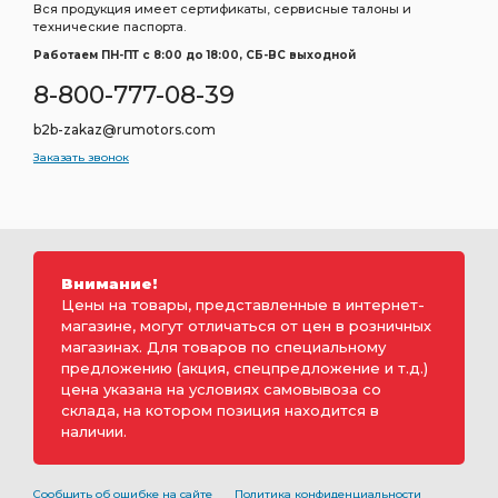
Вся продукция имеет сертификаты, сервисные талоны и
технические паспорта.
Работаем ПН-ПТ c 8:00 до 18:00, СБ-ВС выходной
8-800-777-08-39
b2b-zakaz@rumotors.com
Заказать звонок
Внимание!
Цены на товары, представленные в интернет-
магазине, могут отличаться от цен в розничных
магазинах. Для товаров по специальному
предложению (акция, спецпредложение и т.д.)
цена указана на условиях самовывоза со
склада, на котором позиция находится в
наличии.
Сообщить об ошибке на сайте
Политика конфиденциальности