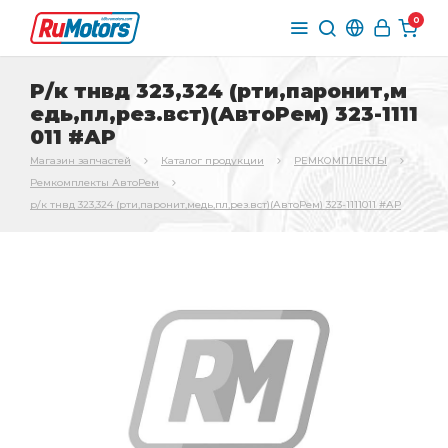
0
Р/к тнвд 323,324 (рти,паронит,м
едь,пл,рез.вст)(АвтоРем) 323-1111
011 #АР
Магазин запчастей
Каталог продукции
РЕМКОМПЛЕКТЫ
Ремкомплекты АвтоРем
р/к тнвд 323,324 (рти,паронит,медь,пл,рез.вст)(АвтоРем) 323-1111011 #АР