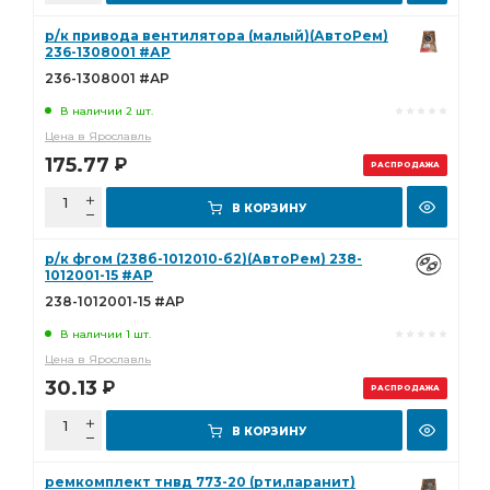
р/к привода вентилятора (малый)(АвтоРем)
236-1308001 #АР
236-1308001 #АР
В наличии 2 шт.
Цена в Ярославль
175.77
Р
РАСПРОДАЖА
В КОРЗИНУ
р/к фгом (238б-1012010-б2)(АвтоРем) 238-
1012001-15 #АР
238-1012001-15 #АР
В наличии 1 шт.
Цена в Ярославль
30.13
Р
РАСПРОДАЖА
В КОРЗИНУ
ремкомплект тнвд 773-20 (рти,паранит)