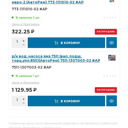
евро-2 (АвтоРем) 773-1111010-02 #АР
773-1111010-02 #АР
В наличии 2 шт.
Цена в Ярославль
322.25
Р
РАСПРОДАЖА
В КОРЗИНУ
р/к вод. насоса ямз 7511 (вал, подш,
торц.упл.850)(АвтоРем) 7511-1307003-02 #АР
7511-1307003-02 #АР
В наличии 1 шт.
Цена в Ярославль
1 129.95
Р
РАСПРОДАЖА
В КОРЗИНУ
Указанные цены носят рекламный характер и не являются публичной
офертой.
Подробная информация