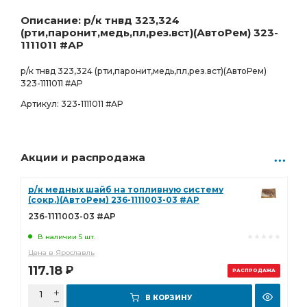
1 033.00
Р
0 шт.
Описание: р/к тнвд 323,324
(рти,паронит,медь,пл,рез.вст)(АвтоРем) 323-
1111011 #АР
р/к тнвд 323,324 (рти,паронит,медь,пл,рез.вст)(АвтоРем)
323-1111011 #АР
Артикул: 323-1111011 #АР
Акции и распродажа
р/к медных шайб на топливную систему
(сокр.)(АвтоРем) 236-1111003-03 #АР
236-1111003-03 #АР
В наличии 5 шт.
Цена в Ярославль
117.18
Р
РАСПРОДАЖА
В КОРЗИНУ