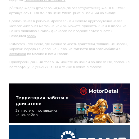
р/к тнвд 323,324 (рти,паронит,медь,пл,рез.вст)(АвтоРем) 323-1111011 #АР
артикул 323-1111011 #АР по цене #item_price в наличии на складе.
Сделать заказ в регионе Ярославль вы можете круглосуточно через
каталог интернет магазина или вы можете приехать к нам в любой из
наших филиалов. Список филиалов по продаже автозапчастей
находятся
здесь
.
RuMotors - это место, где можно заказать двигатели, топливные насосы,
коробки передач сцепление и прочие запчасти для автомобилей с
доставкой
по Москве и всей России.
Приобрести данный товар Вы можете на нашем on-line сайте, позвонив
по телефону +7 (4852) 77-00-10, а также в офисе в Москве.
Территория заботы о
двигателе
Запчасти от поставщика
на конвейер