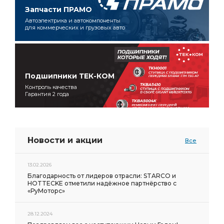
Запчасти ПРАМО
Автоэлектрика и автокомпоненты
для коммерческих и грузовых авто
Подшипники ТЕК-КОМ
Контроль качества
Гарантия 2 года
Новости и акции
Все
13.02.2026
Благодарность от лидеров отрасли: STARCO и
HOTTECKE отметили надёжное партнёрство с
«РуМоторс»
28.12.2024