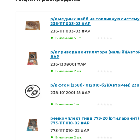
р/к медных шайб на топливную систему 
236-1111003-03 #АР
236-1111003-03 #АР
В наличии 5 шт.
р/к привода вентилятора (малый)(АвтоР
#АР
236-1308001 #АР
В наличии 2 шт.
р/к фгом (238б-1012010-б2)(АвтоРем) 238
238-1012001-15 #АР
В наличии 1 шт.
ремкомплект тнвд 773-20 (рти,паранит)
773-1111010-02 #АР
773-1111010-02 #АР
В наличии 2 шт.