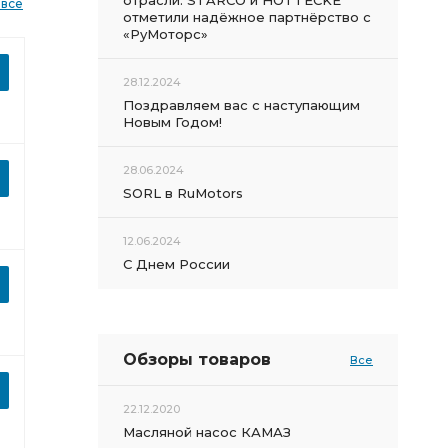
отрасли: STARCO и HOTTECKE
 все
отметили надёжное партнёрство с
«РуМоторс»
28.12.2024
Поздравляем вас с наступающим
Новым Годом!
28.06.2024
SORL в RuMotors
12.06.2024
С Днем России
Обзоры товаров
Все
22.12.2020
Масляной насос КАМАЗ