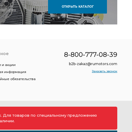
ОТКРЫТЬ КАТАЛОГ
удобства
8-800-777-08-39
зное
b2b-zakaz@rumotors.com
 и акции
Заказать звонок
ая информация
ийные обязательства
ах. Для товаров по специальному предложению
аличии.