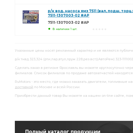
р/к вод. насоса ямз 7511 (вал, подш, тор
7511-1307003-02 #АР
7511-1307003-02 #АР
В наличии 1 шт.
Указанные цены носят рекламный характер и не являются публич
р/к тнвд 323,324 (рти,пар,втул,пруж 228,рез.вст)(АвтоРем) 323-11110
Сделать заказ в регионе Ярославль вы можете круглосуточно чер
филиалов. Список филиалов по продаже автозапчастей находятс
RuMotors - это место, где можно заказать двигатели, топливные 
доставкой
по Москве и всей России.
Приобрести данный товар Вы можете на нашем on-line сайте, позво
Полный каталог продукции