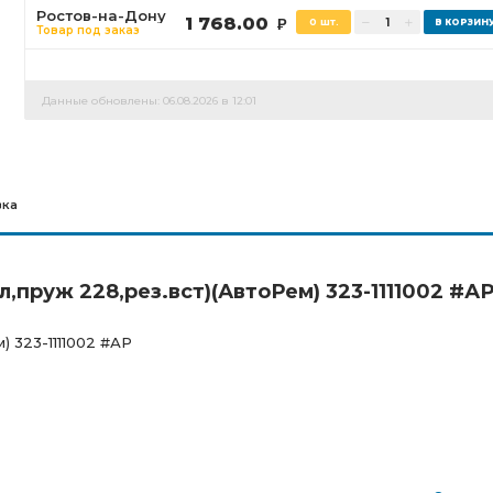
Ростов-на-Дону
1 768.00
0 шт.
Р
Товар под заказ
Данные обновлены: 06.08.2026 в 12:01
вка
л,пруж 228,рез.вст)(АвтоРем) 323-1111002 #А
) 323-1111002 #АР