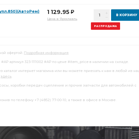
1 129.95
ц.упл.850)(АвтоРем)
Р
В КОРЗИНУ
Цена в Ярославль
РАСПРОДАЖА
ной офертой.
Подробная информация
02 #АР артикул 323-1111002 #АР по цене #item_price в наличии на складе.
ез каталог интернет магазина или вы можете приехать к нам в любой из н
я
здесь
.
насосы, коробки передач сцепление и прочие запчасти для автомобилей с
нив по телефону +7 (4852) 77-00-10, а также в офисе в Москве.