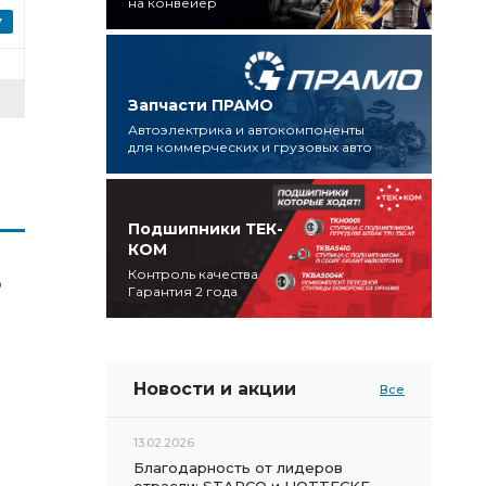
на конвейер
Запчасти ПРАМО
Автоэлектрика и автокомпоненты
для коммерческих и грузовых авто
Подшипники ТЕК-
КОМ
Контроль качества
Р
Гарантия 2 года
Новости и акции
Все
13.02.2026
Благодарность от лидеров