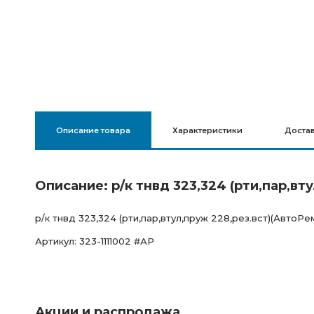
Описание товара
Характеристики
Доста
Описание: р/к тнвд 323,324 (рти,пар,вту
р/к тнвд 323,324 (рти,пар,втул,пруж 228,рез.вст)(АвтоРем
Артикул: 323-1111002 #АР
Акции и распродажа