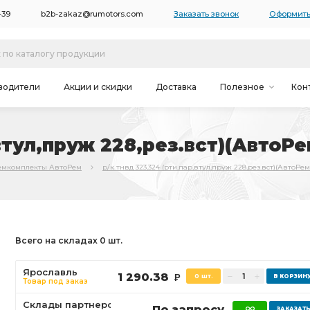
-39
b2b-zakaz@rumotors.com
Заказать звонок
Оформить
водители
Акции и скидки
Доставка
Полезное
Кон
втул,пруж 228,рез.вст)(АвтоРе
емкомплекты АвтоРем
р/к тнвд 323,324 (рти,пар,втул,пруж 228,рез.вст)(АвтоРем
Всего на складах 0 шт.
Ярославль
1 290.38
0 шт.
Р
Товар под заказ
Склады партнеров
По запросу