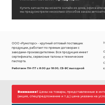
Купить запчасти вы можете онлайн из дома, офиса или 
мы предусмотрели несколько способов заказа автозапч
ООО «Румоторс» - крупный оптовый поставщик
продукции, работает по прямым договорам с
О
заводами-производителями. Вся продукция имеет
сертификаты, сервисные талоны и технические
О
паспорта.
С
Работаем ПН-ПТ c 8:00 до 18:00, СБ-ВС выходной
К
Внимание!
Цены на товары, представленные в инт
(акция, спецпредложение и т.д.) цена указана на ус