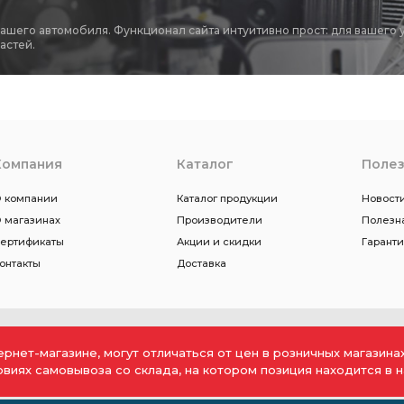
вашего автомобиля. Функционал сайта интуитивно прост: для вашего 
астей.
Компания
Каталог
Поле
 компании
Каталог продукции
Новости
 магазинах
Производители
Полезн
ертификаты
Акции и скидки
Гарант
онтакты
Доставка
ернет-магазине, могут отличаться от цен в розничных магазин
ловиях самовывоза со склада, на котором позиция находится в н