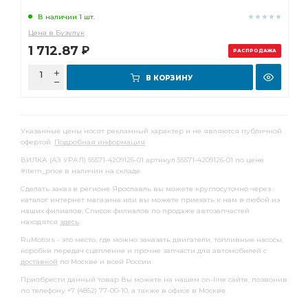
В наличии 1 шт.
Цена в Бузулук
1 712.87
Р
РАСПРОДАЖА
В КОРЗИНУ
Указанные цены носят рекламный характер и не являются публичной
офертой.
Подробная информация
ВИЛКА (АЗ УРАЛ) 55571-4209126-01 артикул 55571-4209126-01 по цене
#item_price в наличии на складе.
Сделать заказ в регионе Ярославль вы можете круглосуточно через
каталог интернет магазина или вы можете приехать к нам в любой из
наших филиалов. Список филиалов по продаже автозапчастей
находятся
здесь
.
RuMotors - это место, где можно заказать двигатели, топливные насосы,
коробки передач сцепление и прочие запчасти для автомобилей с
доставкой
по Москве и всей России.
Приобрести данный товар Вы можете на нашем on-line сайте, позвонив
по телефону +7 (4852) 77-00-10, а также в офисе в Москве.