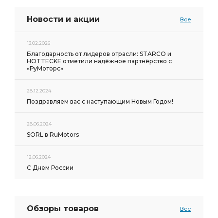
Новости и акции
Все
13.02.2026
Благодарность от лидеров отрасли: STARCO и
HOTTECKE отметили надёжное партнёрство с
«РуМоторс»
28.12.2024
Поздравляем вас с наступающим Новым Годом!
28.06.2024
SORL в RuMotors
12.06.2024
С Днем России
Обзоры товаров
Все