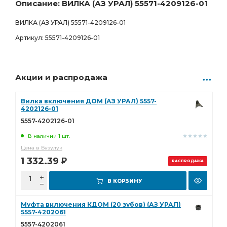
Описание: ВИЛКА (АЗ УРАЛ) 55571-4209126-01
Сургут
Товар под заказ
ВИЛКА (АЗ УРАЛ) 55571-4209126-01
1 810.00
Р
0 шт.
Артикул: 55571-4209126-01
Бузулук
Товар под заказ
1 982.00
Р
0 шт.
Ростов-на-Дону
Товар под заказ
Акции и распродажа
1 723.00
Р
0 шт.
Вилка включения ДОМ (АЗ УРАЛ) 5557-
4202126-01
5557-4202126-01
В наличии 1 шт.
Цена в Бузулук
1 332.39
Р
РАСПРОДАЖА
В КОРЗИНУ
Муфта включения КДОМ (20 зубов) (АЗ УРАЛ)
5557-4202061
5557-4202061