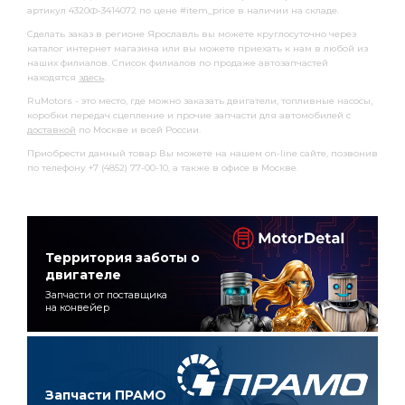
артикул 4320Ф-3414072 по цене #item_price в наличии на складе.
Сделать заказ в регионе Ярославль вы можете круглосуточно через
каталог интернет магазина или вы можете приехать к нам в любой из
наших филиалов. Список филиалов по продаже автозапчастей
находятся
здесь
.
RuMotors - это место, где можно заказать двигатели, топливные насосы,
коробки передач сцепление и прочие запчасти для автомобилей с
доставкой
по Москве и всей России.
Приобрести данный товар Вы можете на нашем on-line сайте, позвонив
по телефону +7 (4852) 77-00-10, а также в офисе в Москве.
Территория заботы о
двигателе
Запчасти от поставщика
на конвейер
Запчасти ПРАМО