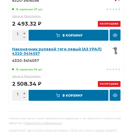
4320-3414056
В наличии 47 шт.
Цена в Ярославль
2 493.32
Р
РАСПРОДАЖА
В КОРЗИНУ
Наконечник рулевой тяги левый (АЗ УРАЛ)
4320-3414057
4320-3414057
В наличии 64 шт.
Цена в Ярославль
2 508.34
Р
РАСПРОДАЖА
В КОРЗИНУ
Указанные цены носят рекламный характер и не являются публичной
офертой.
Подробная информация
КОМПЛЕКТ ДЕТАЛЕЙ НАКОНЕЧНИКА ТЯГИ (АЗ УРАЛ) 4320Ф-3414072