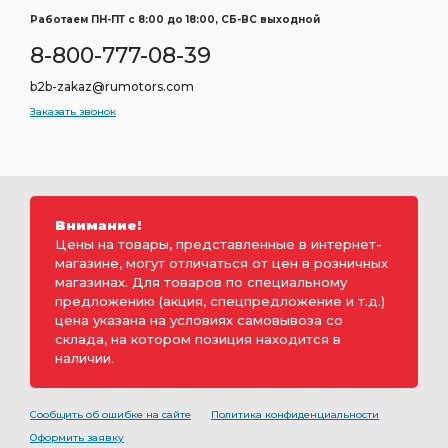
Работаем ПН-ПТ c 8:00 до 18:00, СБ-ВС выходной
8-800-777-08-39
b2b-zakaz@rumotors.com
Заказать звонок
Внимание!
Цены на товары, представленные в интернет-
магазине, могут отличаться от цен в розничных
магазинах. Для товаров по специальному
предложению (акция, спецпредложение и т.д.)
цена указана на условиях самовывоза со
склада, на котором позиция находится в
наличии.
Сообщить об ошибке на сайте
Политика конфиденциальности
Оформить заявку