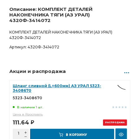
4 127.00
Р
0 шт.
Описание: КОМПЛЕКТ ДЕТАЛЕЙ
НАКОНЕЧНИКА ТЯГИ (АЗ УРАЛ)
4320Ф-3414072
КОМПЛЕКТ ДЕТАЛЕЙ НАКОНЕЧНИКА ТЯГИ (АЗ УРАЛ)
4320Ф-3414072
Артикул: 4320Ф-3414072
Акции и распродажа
Шланг сливной (L=600мм) АЗ УРАЛ 5323-
3408670
5323-3408670
В наличии 1 шт.
Цена в Ярославль
111.64
Р
РАСПРОДАЖА
В КОРЗИНУ