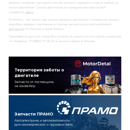
каталог интернет магазина или вы можете приехать к нам в любой из
наших филиалов. Список филиалов по продаже автозапчастей
находятся
здесь
.
RuMotors - это место, где можно заказать двигатели, топливные насосы,
коробки передач сцепление и прочие запчасти для автомобилей с
доставкой
по Москве и всей России.
Приобрести данный товар Вы можете на нашем on-line сайте, позвонив
по телефону +7 (4852) 77-00-10, а также в офисе в Москве.
Территория заботы о
двигателе
Запчасти от поставщика
на конвейер
Запчасти ПРАМО
Автоэлектрика и автокомпоненты
для коммерческих и грузовых авто