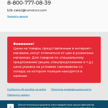
8-800-777-08-39
b2b-zakaz@rumotors.com
Заказать звонок
Внимание!
Цены на товары, представленные в интернет-
магазине, могут отличаться от цен в розничных
магазинах. Для товаров по специальному
предложению (акция, спецпредложение и т.д.)
цена указана на условиях самовывоза со
склада, на котором позиция находится в
наличии.
Сообщить об ошибке на сайте
Политика конфиденциальности
Оформить заявку
2000-2026 © Rumotors является коммерческим
Для оптимизации дизайна и быстродействия наших веб-сайтов
обозначением ООО «РуМоторс». Все права на
используются cookie-файлы. Продолжая посещение веб-сайта, вы