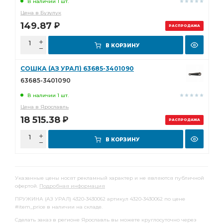
В наличии 1 шт.
Цена в Бузулук
149.87
Р
РАСПРОДАЖА
В КОРЗИНУ
СОШКА (АЗ УРАЛ) 63685-3401090
63685-3401090
В наличии 1 шт.
Цена в Ярославль
18 515.38
Р
РАСПРОДАЖА
В КОРЗИНУ
Указанные цены носят рекламный характер и не являются публичной
офертой.
Подробная информация
ПРУЖИНА (АЗ УРАЛ) 4320-3430062 артикул 4320-3430062 по цене
#item_price в наличии на складе.
Сделать заказ в регионе Ярославль вы можете круглосуточно через