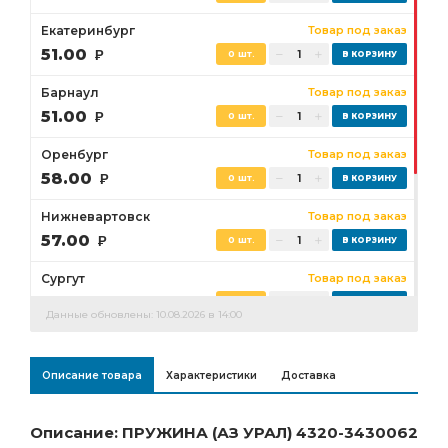
Екатеринбург
Товар под заказ
51.00
Р
0 шт.
Барнаул
Товар под заказ
51.00
Р
0 шт.
Оренбург
Товар под заказ
58.00
Р
0 шт.
Нижневартовск
Товар под заказ
57.00
Р
0 шт.
Сургут
Товар под заказ
53.00
Р
0 шт.
Данные обновлены: 10.08.2026 в 14:00
Бузулук
Товар под заказ
58.00
Р
0 шт.
Описание товара
Характеристики
Доставка
Ростов-на-Дону
Товар под заказ
51.00
Р
0 шт.
Описание: ПРУЖИНА (АЗ УРАЛ) 4320-3430062