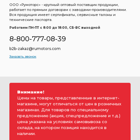
ООО «Румоторс» - крупный оптовый поставщик продукции,
работает по прямым договорам с заводами-производителями.
Вся продукция имеет сертификаты, сервисные талоны и
технические паспорта.
Работаем ПН-ПТ c 8:00 до 18:00, СБ-ВС выходной
8-800-777-08-39
b2b-zakaz@rumotors.com
Заказать звонок
Внимание!
Цены на товары, представленные в интернет-
магазине, могут отличаться от цен в розничных
магазинах. Для товаров по специальному
предложению (акция, спецпредложение и т.д.)
цена указана на условиях самовывоза со
склада, на котором позиция находится в
наличии.