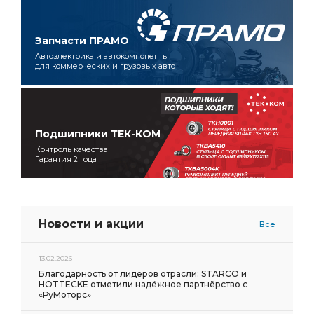
Запчасти ПРАМО
Автоэлектрика и автокомпоненты
для коммерческих и грузовых авто
Подшипники ТЕК-КОМ
Контроль качества
Гарантия 2 года
Новости и акции
Все
13.02.2026
Благодарность от лидеров отрасли: STARCO и
HOTTECKE отметили надёжное партнёрство с
«РуМоторс»