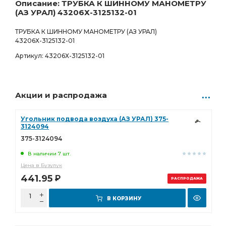
225.00
Р
Описание: ТРУБКА К ШИННОМУ МАНОМЕТРУ
(АЗ УРАЛ) 43206Х-3125132-01
ТРУБКА К ШИННОМУ МАНОМЕТРУ (АЗ УРАЛ)
43206Х-3125132-01
Артикул: 43206Х-3125132-01
Акции и распродажа
Угольник подвода воздуха (АЗ УРАЛ) 375-
3124094
375-3124094
В наличии 7 шт.
Цена в Бузулук
441.95
Р
РАСПРОДАЖА
В КОРЗИНУ