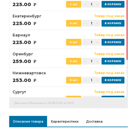
225.00
Р
0 шт.
Екатеринбург
Товар под заказ
225.00
Р
0 шт.
Барнаул
Товар под заказ
225.00
Р
0 шт.
Оренбург
Товар под заказ
259.00
Р
0 шт.
Нижневартовск
Товар под заказ
253.00
Р
0 шт.
Сургут
Товар под заказ
237.00
Р
0 шт.
Данные обновлены: 06.08.2026 в 09:01
Бузулук
Товар под заказ
259.00
Р
0 шт.
Описание товара
Характеристики
Доставка
Ростов-на-Дону
Товар под заказ
0 шт.