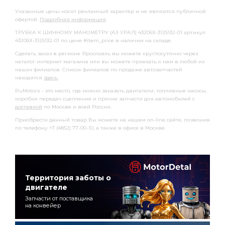
Указанные цены носят рекламный характер и не являются публичной
офертой.
Подробная информация
ТРУБКА К ШИННОМУ МАНОМЕТРУ (АЗ УРАЛ) 43206Х-3125132-01 артикул
43206Х-3125132-01 по цене #item_price в наличии на складе.
Сделать заказ в регионе Ярославль вы можете круглосуточно через
каталог интернет магазина или вы можете приехать к нам в любой из
наших филиалов. Список филиалов по продаже автозапчастей
находятся
здесь
.
RuMotors - это место, где можно заказать двигатели, топливные насосы,
коробки передач сцепление и прочие запчасти для автомобилей с
доставкой
по Москве и всей России.
Приобрести данный товар Вы можете на нашем on-line сайте, позвонив
по телефону +7 (4852) 77-00-10, а также в офисе в Москве.
Территория заботы о
двигателе
Запчасти от поставщика
на конвейер