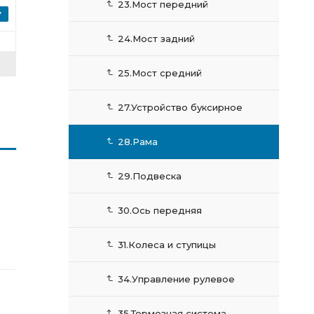
23.Мост передний
24.Мост задний
25.Мост средний
27.Устройство буксирное
28.Рама
29.Подвеска
30.Ось передняя
31.Колеса и ступицы
34.Управление рулевое
35.Тормозная система