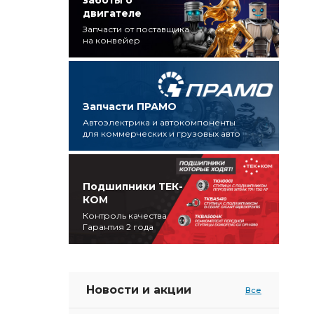
заботы о
двигателе
Запчасти от поставщика
на конвейер
Запчасти ПРАМО
Автоэлектрика и автокомпоненты
для коммерческих и грузовых авто
Подшипники ТЕК-
КОМ
Контроль качества
Гарантия 2 года
Новости и акции
Все