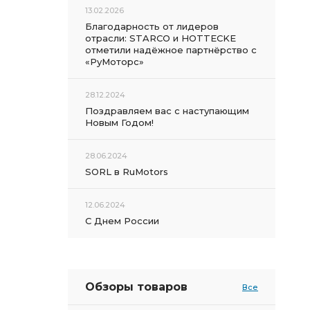
13.02.2026
Благодарность от лидеров
отрасли: STARCO и HOTTECKE
отметили надёжное партнёрство с
«РуМоторс»
28.12.2024
Поздравляем вас с наступающим
Новым Годом!
28.06.2024
SORL в RuMotors
12.06.2024
С Днем России
Обзоры товаров
Все