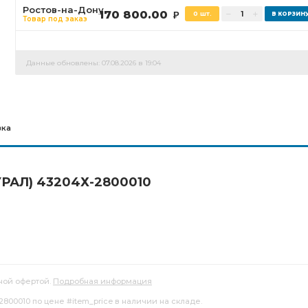
Ростов-на-Дону
170 800.00
0 шт.
Р
Товар под заказ
Данные обновлены: 07.08.2026 в 19:04
вка
УРАЛ) 43204Х-2800010
ной офертой.
Подробная информация
800010 по цене #item_price в наличии на складе.