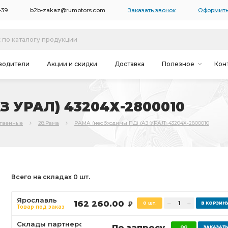
-39
b2b-zakaz@rumotors.com
Заказать звонок
Оформить
водители
Акции и скидки
Доставка
Полезное
Кон
З УРАЛ) 43204Х-2800010
ственные
28.Рама
РАМА (необходимы ПД) (АЗ УРАЛ) 43204Х-2800010
Всего на складах 0 шт.
Ярославль
162 260.00
0 шт.
Р
Товар под заказ
Склады партнеров
По запросу