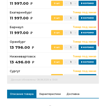
11 997.00
Р
0 шт.
Екатеринбург
Товар под заказ
11 997.00
Р
0 шт.
Барнаул
Товар под заказ
11 997.00
Р
0 шт.
Оренбург
Товар под заказ
13 796.00
Р
0 шт.
Нижневартовск
Товар под заказ
13 496.00
Р
0 шт.
Сургут
Товар под заказ
12 597.00
Р
0 шт.
Данные обновлены: 08.08.2026 в 13:00
Бузулук
Товар под заказ
13 796.00
Р
0 шт.
Описание товара
Характеристики
Доставка
Ростов-на-Дону
Товар под заказ
0 шт.