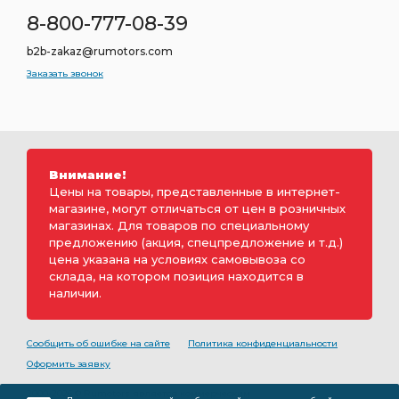
8-800-777-08-39
b2b-zakaz@rumotors.com
Заказать звонок
Внимание!
Цены на товары, представленные в интернет-
магазине, могут отличаться от цен в розничных
магазинах. Для товаров по специальному
предложению (акция, спецпредложение и т.д.)
цена указана на условиях самовывоза со
склада, на котором позиция находится в
наличии.
Сообщить об ошибке на сайте
Политика конфиденциальности
Оформить заявку
2000-2026 © Rumotors является коммерческим