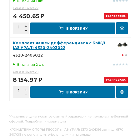
В наличии 1 шт.
Цена в Бузулук
4 450.65
Р
РАСПРОДАЖА
В КОРЗИНУ
Комплект чашек дифференциала с БМКД
(АЗ УРАЛ) 4320-2403022
4320-2403022
В наличии 2 шт.
Цена в Бузулук
8 154.97
Р
РАСПРОДАЖА
В КОРЗИНУ
Указанные цены носят рекламный характер и не являются публичной
офертой.
Подробная информация
КРОНШТЕЙН ОПОРЫ РЕССОРЫ (АЗ УРАЛ) 6370-2401066 артикул 6370-
2401066 по цене #item_price в наличии на складе.