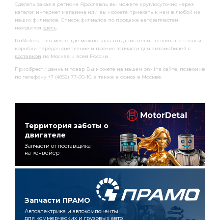
Сделать заказ в регионе Ярославль вы можете круглосуточно через
каталог интернет магазина или вы можете приехать к нам в любой из
наших филиалов. Список филиалов по продаже автозапчастей
находятся
здесь
.
RuMotors - это место, где можно заказать двигатели, топливные насосы,
коробки передач сцепление и прочие запчасти для автомобилей с
доставкой
по Москве и всей России.
Приобрести данный товар Вы можете на нашем on-line сайте, позвонив
по телефону +7 (4852) 77-00-10, а также в офисе в Москве.
Территория заботы о
двигателе
Запчасти от поставщика
на конвейер
Запчасти ПРАМО
Автоэлектрика и автокомпоненты
для коммерческих и грузовых авто