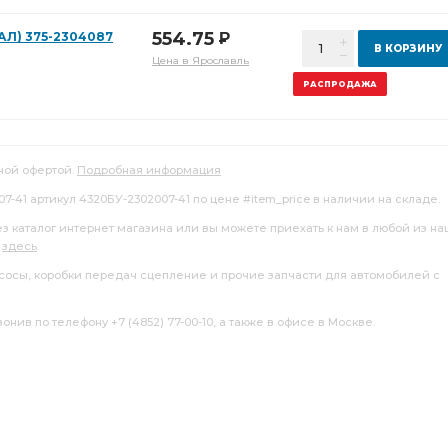
554.75
АЛ) 375-2304087
Р
В КОРЗИНУ
Цена в Ярославль
РАСПРОДАЖА
ной офертой.
Подробная информация
007-41 артикул 4320БУ-2302007-41 по цене #item_price в наличии на складе.
ез каталог интернет магазина или вы можете приехать к нам в любой из н
я
здесь
.
насосы, коробки передач сцепление и прочие запчасти для автомобилей с
нив по телефону +7 (4852) 77-00-10, а также в офисе в Москве.