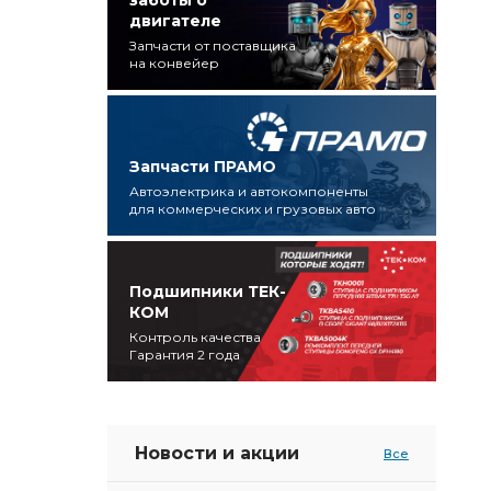
заботы о
двигателе
Запчасти от поставщика
на конвейер
Запчасти ПРАМО
Автоэлектрика и автокомпоненты
для коммерческих и грузовых авто
Подшипники ТЕК-
КОМ
Контроль качества
Гарантия 2 года
Новости и акции
Все