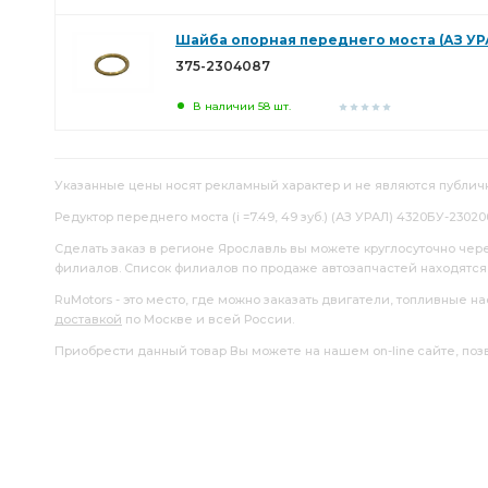
Шайба опорная переднего моста (АЗ УР
375-2304087
В наличии 58 шт.
Указанные цены носят рекламный характер и не являются публич
Редуктор переднего моста (i =7.49, 49 зуб.) (АЗ УРАЛ) 4320БУ-2302
Сделать заказ в регионе Ярославль вы можете круглосуточно чер
филиалов. Список филиалов по продаже автозапчастей находятс
RuMotors - это место, где можно заказать двигатели, топливные 
доставкой
по Москве и всей России.
Приобрести данный товар Вы можете на нашем on-line сайте, позво