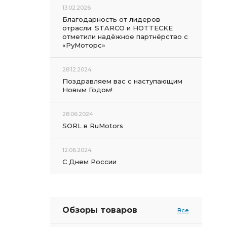
13.02.2026
Благодарность от лидеров
отрасли: STARCO и HOTTECKE
отметили надёжное партнёрство с
«РуМоторс»
28.12.2024
Поздравляем вас с наступающим
Новым Годом!
28.06.2024
SORL в RuMotors
12.06.2024
С Днем России
Обзоры товаров
Все