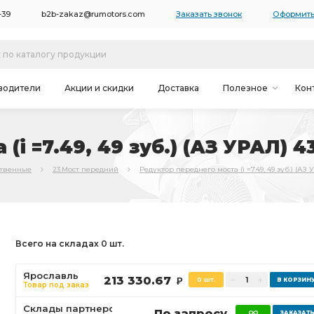
-39
b2b-zakaz@rumotors.com
Заказать звонок
Оформить
водители
Акции и скидки
Доставка
Полезное
Кон
(i =7.49, 49 зуб.) (АЗ УРАЛ) 
ственные
23.Мост передний
Редуктор переднего моста (i =7.49, 49 зуб.) (АЗ
Всего на складах 0 шт.
Ярославль
213 330.67
0 шт.
Р
Товар под заказ
Склады партнеров
По запросу