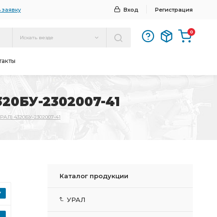
 заявку
Вход
Регистрация
0
Искать везде
такты
4320БУ-2302007-41
 УРАЛ) 4320БУ-2302007-41
Каталог продукции
УРАЛ