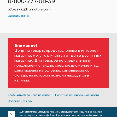
8-800-777-08-39
b2b-zakaz@rumotors.com
Заказать звонок
Внимание!
Цены на товары, представленные в интернет-
магазине, могут отличаться от цен в розничных
магазинах. Для товаров по специальному
предложению (акция, спецпредложение и т.д.)
цена указана на условиях самовывоза со
склада, на котором позиция находится в
наличии.
Сообщить об ошибке на сайте
Политика конфиденциальности
Оформить заявку
2000-2026 © Rumotors является коммерческим
Для оптимизации дизайна и быстродействия наших веб-сайтов
обозначением ООО «РуМоторс». Все права на
используются cookie-файлы. Продолжая посещение веб-сайта, вы
разработку принадлежат ООО «Румоторс». Не является