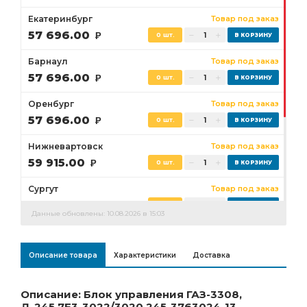
Екатеринбург
Товар под заказ
57 696.00
Р
0 шт.
Барнаул
Товар под заказ
57 696.00
Р
0 шт.
Оренбург
Товар под заказ
57 696.00
Р
0 шт.
Нижневартовск
Товар под заказ
59 915.00
Р
0 шт.
Сургут
Товар под заказ
59 915.00
Р
0 шт.
Данные обновлены: 10.08.2026 в 15:03
Бузулук
Товар под заказ
57 696.00
Р
0 шт.
Описание товара
Характеристики
Доставка
Ростов-на-Дону
Товар под заказ
57 696.00
Р
0 шт.
Описание: Блок управления ГАЗ-3308,
Д-245.7Е3-3022/3020 245-3763024-13