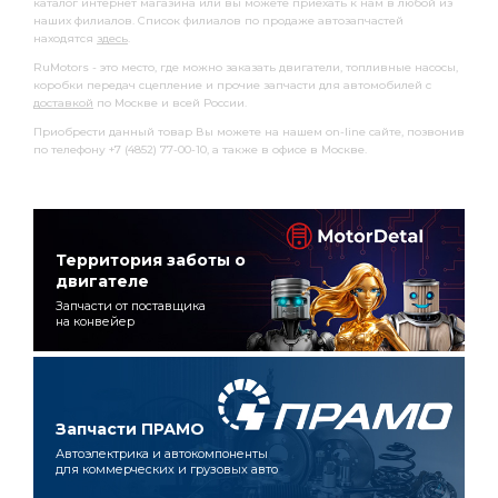
каталог интернет магазина или вы можете приехать к нам в любой из
наших филиалов. Список филиалов по продаже автозапчастей
находятся
здесь
.
RuMotors - это место, где можно заказать двигатели, топливные насосы,
коробки передач сцепление и прочие запчасти для автомобилей с
доставкой
по Москве и всей России.
Приобрести данный товар Вы можете на нашем on-line сайте, позвонив
по телефону +7 (4852) 77-00-10, а также в офисе в Москве.
Территория заботы о
двигателе
Запчасти от поставщика
на конвейер
Запчасти ПРАМО
Автоэлектрика и автокомпоненты
для коммерческих и грузовых авто