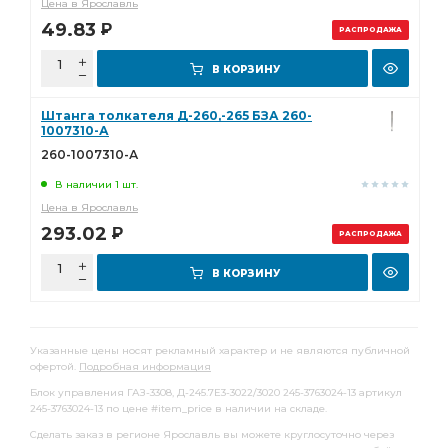
Цена в Ярославль
49.83
Р
РАСПРОДАЖА
В КОРЗИНУ
Штанга толкателя Д-260,-265 БЗА 260-
1007310-А
260-1007310-А
В наличии 1 шт.
Цена в Ярославль
293.02
Р
РАСПРОДАЖА
В КОРЗИНУ
Указанные цены носят рекламный характер и не являются публичной
офертой.
Подробная информация
Блок управления ГАЗ-3308, Д-245.7Е3-3022/3020 245-3763024-13 артикул
245-3763024-13 по цене #item_price в наличии на складе.
Сделать заказ в регионе Ярославль вы можете круглосуточно через