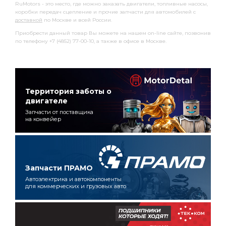
RuMotors - это место, где можно заказать двигатели, топливные насосы,
коробки передач сцепление и прочие запчасти для автомобилей с
доставкой
по Москве и всей России.
Приобрести данный товар Вы можете на нашем on-line сайте, позвонив
по телефону +7 (4852) 77-00-10, а также в офисе в Москве.
Территория заботы о
двигателе
Запчасти от поставщика
на конвейер
Запчасти ПРАМО
Автоэлектрика и автокомпоненты
для коммерческих и грузовых авто