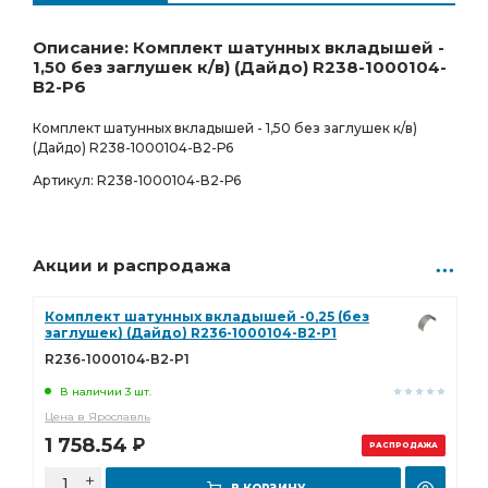
Ростов-на-Дону
Товар под заказ
3 574.00
Р
0 шт.
Описание: Комплект шатунных вкладышей -
1,50 без заглушек к/в) (Дайдо) R238-1000104-
В2-Р6
Комплект шатунных вкладышей - 1,50 без заглушек к/в)
(Дайдо) R238-1000104-В2-Р6
Артикул: R238-1000104-В2-Р6
Акции и распродажа
Комплект шатунных вкладышей -0,25 (без
заглушек) (Дайдо) R236-1000104-В2-Р1
R236-1000104-В2-Р1
В наличии 3 шт.
Цена в Ярославль
1 758.54
Р
РАСПРОДАЖА