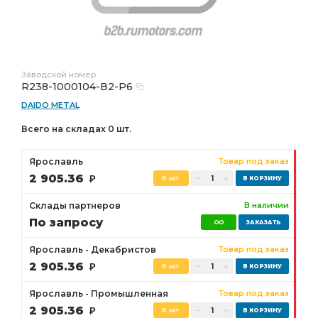
Заводской номер
R238-1000104-В2-Р6
DAIDO METAL
Всего на складах 0 шт.
Ярославль
Товар под заказ
2 905.36
Р
0 шт.
Склады партнеров
В наличии
По запросу
Ярославль - Декабристов
Товар под заказ
2 905.36
Р
0 шт.
Ярославль - Промышленная
Товар под заказ
2 905.36
Р
0 шт.