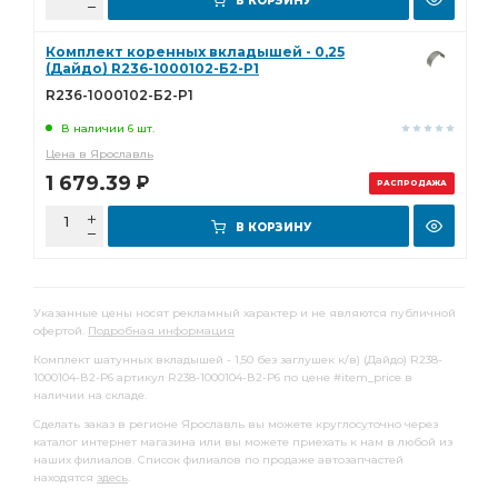
В КОРЗИНУ
Комплект коренных вкладышей - 0,25
(Дайдо) R236-1000102-Б2-Р1
R236-1000102-Б2-Р1
В наличии 6 шт.
Цена в Ярославль
1 679.39
Р
РАСПРОДАЖА
В КОРЗИНУ
Указанные цены носят рекламный характер и не являются публичной
офертой.
Подробная информация
Комплект шатунных вкладышей - 1,50 без заглушек к/в) (Дайдо) R238-
1000104-В2-Р6 артикул R238-1000104-В2-Р6 по цене #item_price в
наличии на складе.
Сделать заказ в регионе Ярославль вы можете круглосуточно через
каталог интернет магазина или вы можете приехать к нам в любой из
наших филиалов. Список филиалов по продаже автозапчастей
находятся
здесь
.