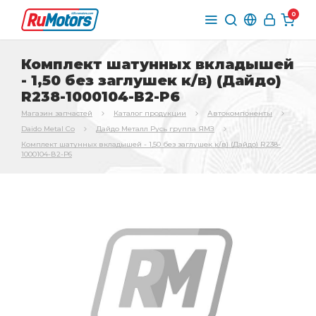
0
Комплект шатунных вкладышей
- 1,50 без заглушек к/в) (Дайдо)
R238-1000104-В2-Р6
Магазин запчастей
Каталог продукции
Автокомпоненты
Daido Metal Co
Дайдо Металл Русь группа ЯМЗ
Комплект шатунных вкладышей - 1,50 без заглушек к/в) (Дайдо) R238-
1000104-В2-Р6